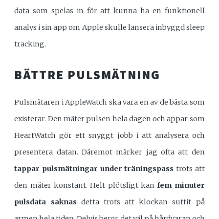
data som spelas in för att kunna ha en funktionell
analys i sin app om Apple skulle lansera inbyggd sleep
tracking.
BÄTTRE PULSMÄTNING
Pulsmätaren i AppleWatch ska vara en av de bästa som
existerar. Den mäter pulsen hela dagen och appar som
HeartWatch gör ett snyggt jobb i att analysera och
presentera datan. Däremot märker jag ofta att den
tappar pulsmätningar under träningspass
trots att
den mäter konstant. Helt plötsligt kan
fem minuter
pulsdata saknas
detta trots att klockan suttit på
armen hela tiden. Delvis beror det väl på hårdvaran och