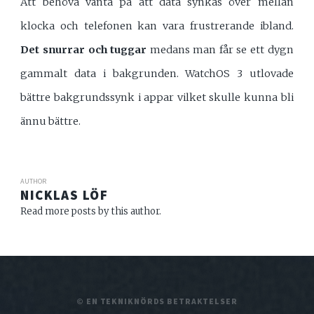
Att behöva vänta på att data synkas över mellan
klocka och telefonen kan vara frustrerande ibland.
Det snurrar och tuggar
medans man får se ett dygn
gammalt data i bakgrunden. WatchOS 3 utlovade
bättre bakgrundssynk i appar vilket skulle kunna bli
ännu bättre.
AUTHOR
NICKLAS LÖF
Read more posts by this author.
© EN TEKNIKNÖRDS BETRAKTELSER