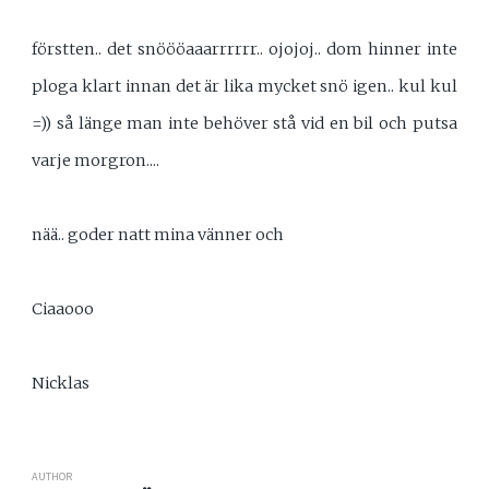
förstten.. det snöööaaarrrrrr.. ojojoj.. dom hinner inte
ploga klart innan det är lika mycket snö igen.. kul kul
=)) så länge man inte behöver stå vid en bil och putsa
varje morgron....
nää.. goder natt mina vänner och
Ciaaooo
Nicklas
AUTHOR