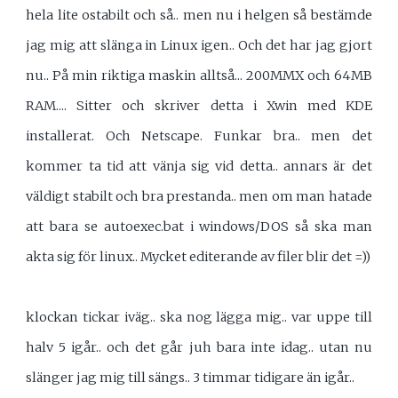
hela lite ostabilt och så.. men nu i helgen så bestämde
jag mig att slänga in Linux igen.. Och det har jag gjort
nu.. På min riktiga maskin alltså... 200MMX och 64MB
RAM.... Sitter och skriver detta i Xwin med KDE
installerat. Och Netscape. Funkar bra.. men det
kommer ta tid att vänja sig vid detta.. annars är det
väldigt stabilt och bra prestanda.. men om man hatade
att bara se autoexec.bat i windows/DOS så ska man
akta sig för linux.. Mycket editerande av filer blir det =))
klockan tickar iväg.. ska nog lägga mig.. var uppe till
halv 5 igår.. och det går juh bara inte idag.. utan nu
slänger jag mig till sängs.. 3 timmar tidigare än igår..